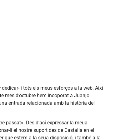
dedicar-li tots els meus esforços a la web. Així
 este mes d’octubre hem incoporat a Juanjo
una entrada relacionada amb la història del
stre passat». Des d’ací expressar la meua
ar-li el nostre suport des de Castalla en el
r que estem a la seua disposició, i també a la