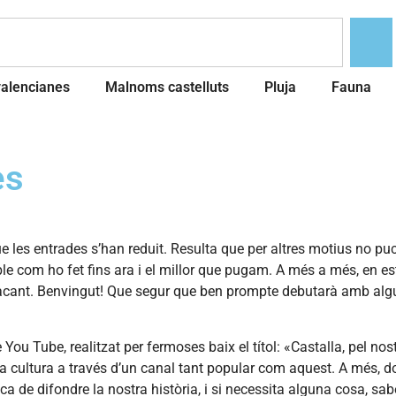
valencianes
Malnoms castelluts
Pluja
Fauna
es
les entrades s’han reduit. Resulta que per altres motius no puc 
poble com ho fet fins ara i el millor que pugam. A més a més, en
’Alacant. Benvingut! Que segur que ben prompte debutarà amb alg
You Tube, realitzat per fermoses baix el títol: «Castalla, pel no
 cultura a través d’un canal tant popular com aquest. A més, don
de difondre la nostra història, i si necessita alguna cosa, sabe