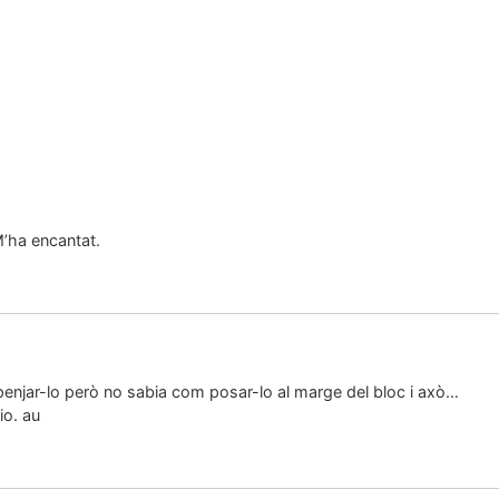
M’ha encantat.
 penjar-lo però no sabia com posar-lo al marge del bloc i axò…
io. au