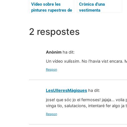
Vídeo sobre les
Crònica d’una
pintures rupestres de
vestimenta
la Sarga (Alcoi)
2 respostes
Anònim
ha dit:
Un vídeo xulíssim. No l’havia vist encara. 
Respon
LesUlleresMàgiques
ha dit:
jose! que sóc jo el fermoses! jajaja… volia
vinga tio, salutacions, intentaré fer algo ja t
Respon