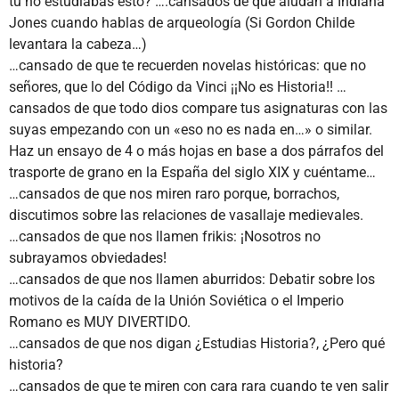
tú no estudiabas esto? ….cansados de que aludan a Indiana
Jones cuando hablas de arqueología (Si Gordon Childe
levantara la cabeza…)
…cansado de que te recuerden novelas históricas: que no
señores, que lo del Código da Vinci ¡¡No es Historia!! …
cansados de que todo dios compare tus asignaturas con las
suyas empezando con un «eso no es nada en…» o similar.
Haz un ensayo de 4 o más hojas en base a dos párrafos del
trasporte de grano en la España del siglo XIX y cuéntame…
…cansados de que nos miren raro porque, borrachos,
discutimos sobre las relaciones de vasallaje medievales.
…cansados de que nos llamen frikis: ¡Nosotros no
subrayamos obviedades!
…cansados de que nos llamen aburridos: Debatir sobre los
motivos de la caída de la Unión Soviética o el Imperio
Romano es MUY DIVERTIDO.
…cansados de que nos digan ¿Estudias Historia?, ¿Pero qué
historia?
…cansados de que te miren con cara rara cuando te ven salir