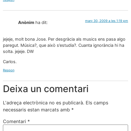
març 30, 2009 a les 1:19 pm
Anònim
ha dit:
jejeje, molt bona Jose. Per desgràcia als musics ens pasa algo
paregut. Música?, que això s’estudia?. Cuanta ignorància hi ha
solta. jejeje. DW
Carlos.
Respon
Deixa un comentari
L'adreça electrònica no es publicarà.
Els camps
necessaris estan marcats amb
*
Comentari
*