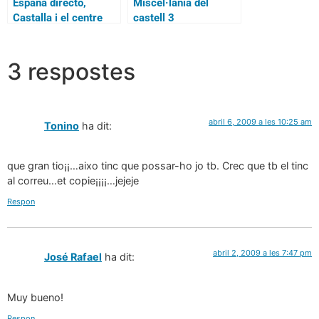
España directo,
Miscel·lània del
Castalla i el centre
castell 3
històric (2)
3 respostes
abril 6, 2009 a les 10:25 am
Tonino
ha dit:
que gran tio¡¡…aixo tinc que possar-ho jo tb. Crec que tb el tinc
al correu…et copie¡¡¡¡…jejeje
Respon
abril 2, 2009 a les 7:47 pm
José Rafael
ha dit:
Muy bueno!
Respon