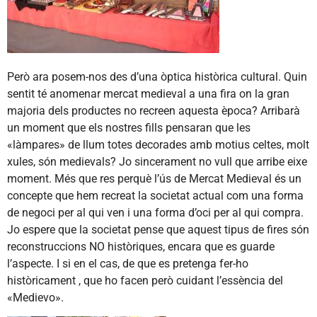
Però ara posem-nos des d’una òptica històrica cultural. Quin
sentit té anomenar mercat medieval a una fira on la gran
majoria dels productes no recreen aquesta època? Arribarà
un moment que els nostres fills pensaran que les
«làmpares» de llum totes decorades amb motius celtes, molt
xules, són medievals? Jo sincerament no vull que arribe eixe
moment. Més que res perquè l’ús de Mercat Medieval és un
concepte que hem recreat la societat actual com una forma
de negoci per al qui ven i una forma d’oci per al qui compra.
Jo espere que la societat pense que aquest tipus de fires són
reconstruccions NO històriques, encara que es guarde
l’aspecte. I si en el cas, de que es pretenga fer-ho
històricament , que ho facen però cuidant l’essència del
«Medievo».