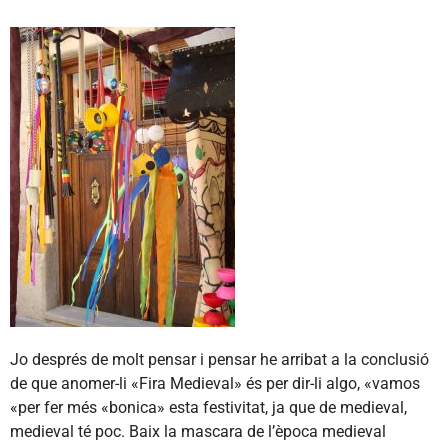
Jo després de molt pensar i pensar he arribat a la conclusió
de que anomer-li «Fira Medieval» és per dir-li algo, «vamos
«per fer més «bonica» esta festivitat, ja que de medieval,
medieval té poc. Baix la mascara de l’època medieval