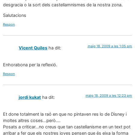
desgracia o la sort dels castellamnismes de la nostra zona.
Salutacions
Respon
maig 18, 2009 a les 1:05 pm
Vicent Quiles
ha dit:
Enhorabona per la reflexió.
Respon
maig 18, 2009 a les 12:23 pm
jordi kukat
ha dit:
Et done totalment la raó en que no pintaven res lo de Disney i
moltes altres coses…però….
Posats a criticar…no creus que tan castellanisme en un text pot
arribar a fer que els nostres joves pensen que és eixa la forma