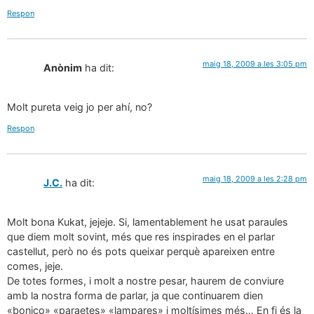
Respon
maig 18, 2009 a les 3:05 pm
Anònim
ha dit:
Molt pureta veig jo per ahí, no?
Respon
maig 18, 2009 a les 2:28 pm
J.C.
ha dit:
Molt bona Kukat, jejeje. Si, lamentablement he usat paraules
que diem molt sovint, més que res inspirades en el parlar
castellut, però no és pots queixar perquè apareixen entre
comes, jeje.
De totes formes, i molt a nostre pesar, haurem de conviure
amb la nostra forma de parlar, ja que continuarem dien
«bonico» «paraetes» «lampares» i moltísimes més… En fi és la