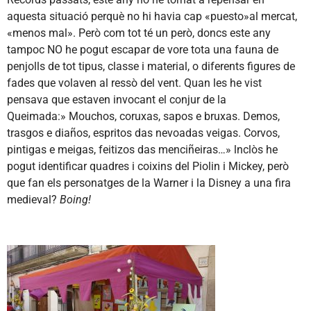
aquesta situació perquè no hi havia cap «puesto»al mercat,
«menos mal». Però com tot té un però, doncs este any
tampoc NO he pogut escapar de vore tota una fauna de
penjolls de tot tipus, classe i material, o diferents figures de
fades que volaven al ressò del vent. Quan les he vist
pensava que estaven invocant el conjur de la
Queimada:» Mouchos, coruxas, sapos e bruxas. Demos,
trasgos e diaños, espritos das nevoadas veigas. Corvos,
pintigas e meigas, feitizos das menciñeiras…» lnclòs he
pogut identificar quadres i coixins del Piolin i Mickey, però
que fan els personatges de la Warner i la Disney a una fira
medieval?
Boing!