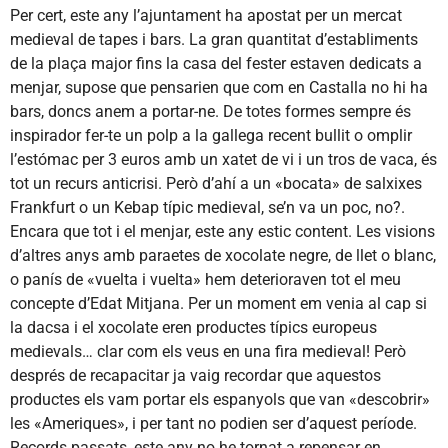
Per cert, este any l’ajuntament ha apostat per un mercat
medieval de tapes i bars. La gran quantitat d’establiments
de la plaça major fins la casa del fester estaven dedicats a
menjar, supose que pensarien que com en Castalla no hi ha
bars, doncs anem a portar-ne. De totes formes sempre és
inspirador fer-te un polp a la gallega recent bullit o omplir
l’estómac per 3 euros amb un xatet de vi i un tros de vaca, és
tot un recurs anticrisi. Però d’ahí a un «bocata» de salxixes
Frankfurt o un Kebap típic medieval, se’n va un poc, no?.
Encara que tot i el menjar, este any estic content. Les visions
d’altres anys amb paraetes de xocolate negre, de llet o blanc,
o panís de «vuelta i vuelta» hem deterioraven tot el meu
concepte d’Edat Mitjana. Per un moment em venia al cap si
la dacsa i el xocolate eren productes típics europeus
medievals… clar com els veus en una fira medieval! Però
després de recapacitar ja vaig recordar que aquestos
productes els vam portar els espanyols que van «descobrir»
les «Ameriques», i per tant no podien ser d’aquest període.
Records passats, este any no he tornat a repensar en