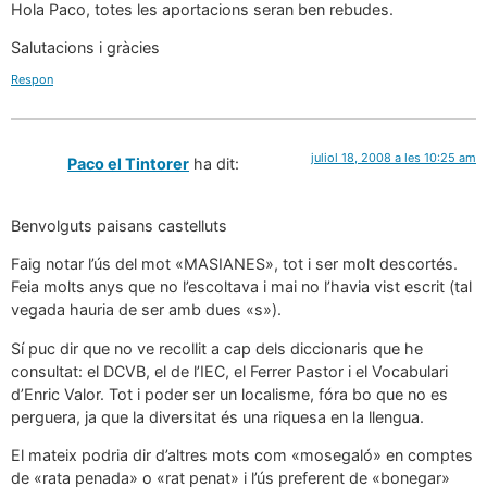
Hola Paco, totes les aportacions seran ben rebudes.
Salutacions i gràcies
Respon
juliol 18, 2008 a les 10:25 am
Paco el Tintorer
ha dit:
Benvolguts paisans castelluts
Faig notar l’ús del mot «MASIANES», tot i ser molt descortés.
Feia molts anys que no l’escoltava i mai no l’havia vist escrit (tal
vegada hauria de ser amb dues «s»).
Sí puc dir que no ve recollit a cap dels diccionaris que he
consultat: el DCVB, el de l’IEC, el Ferrer Pastor i el Vocabulari
d’Enric Valor. Tot i poder ser un localisme, fóra bo que no es
perguera, ja que la diversitat és una riquesa en la llengua.
El mateix podria dir d’altres mots com «mosegaló» en comptes
de «rata penada» o «rat penat» i l’ús preferent de «bonegar»