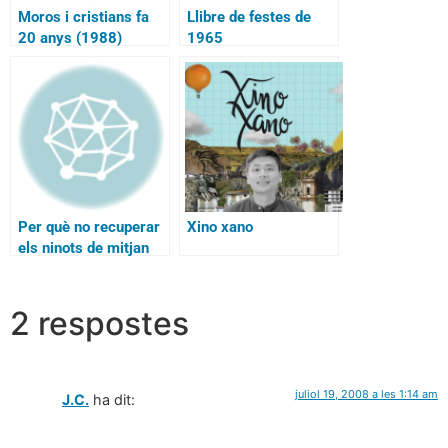
Moros i cristians fa
Llibre de festes de
20 anys (1988)
1965
Per què no recuperar
Xino xano
els ninots de mitjan
quaresma?
2 respostes
juliol 19, 2008 a les 1:14 am
J.C.
ha dit: