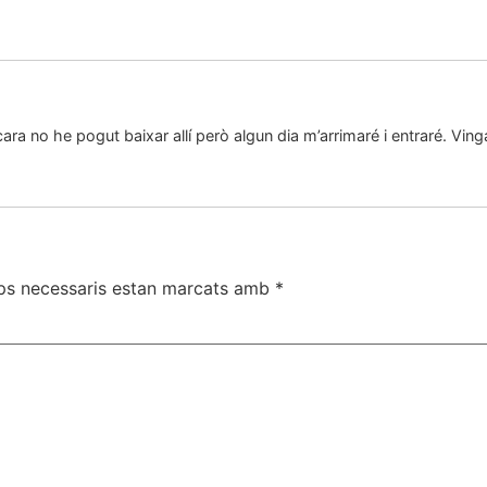
a no he pogut baixar allí però algun dia m’arrimaré i entraré. Vinga
ps necessaris estan marcats amb
*