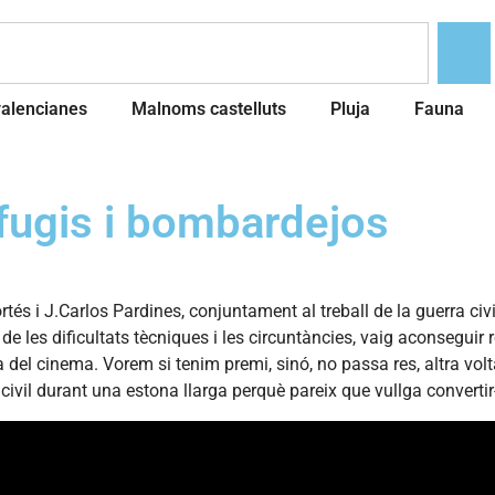
valencianes
Malnoms castelluts
Pluja
Fauna
refugis i bombardejos
és i J.Carlos Pardines, conjuntament al treball de la guerra civi
les dificultats tècniques i les circuntàncies, vaig aconseguir ref
 del cinema. Vorem si tenim premi, sinó, no passa res, altra volt
ra civil durant una estona llarga perquè pareix que vullga conver