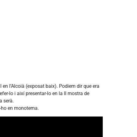
l en l’Alcoià (exposat baix). Podiem dir que era
er-lo i així presentar-lo en la II mostra de
a serà.
tir-ho en monotema.