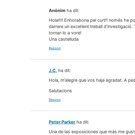
Anònim
ha dit:
Hola!!!! Enhorabona pel curt!! només he po
darrere un excel·lent treball d’investigació
tornar-lo a vore!
Una castelluda
Respon
J.C.
ha dit:
Hola, m’alegre que vos haja agradat. A pesa
Salutacions
Respon
Peter Parker
ha dit:
Una de las exposiciones que más me gustó