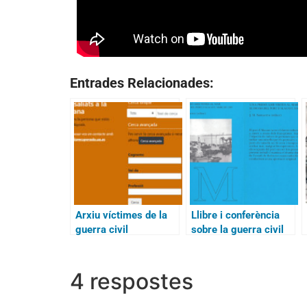
Entrades Relacionades:
Arxiu víctimes de la
Llibre i conferència
guerra civil
sobre la guerra civil
4 respostes