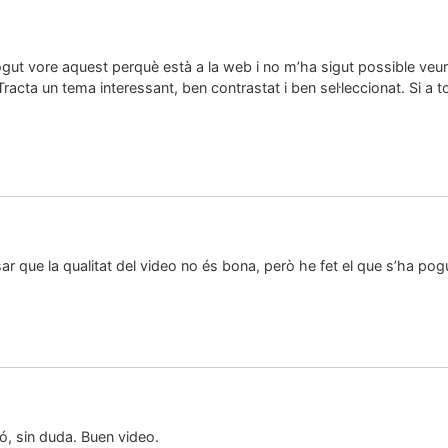
gut vore aquest perquè està a la web i no m’ha sigut possible veur
. Tracta un tema interessant, ben contrastat i ben sel·leccionat. Si 
r que la qualitat del video no és bona, però he fet el que s’ha pog
, sin duda. Buen video.